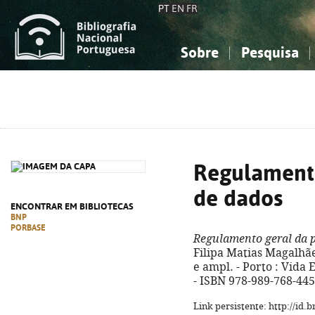
PT
EN
FR
Sobre
Pesquisa
Sobre a Bibliografia Nacional
Simples
Conhecimento, Informação...
Conhecimento, Informação...
Combinada
A
Ciências sociais...
Ciências sociais...
Arte, desporto...
Arte, desporto...
Regulamento
de dados
ENCONTRAR EM BIBLIOTECAS
BNP
PORBASE
Regulamento geral da 
Filipa Matias Magalhães
e ampl. - Porto : Vida E
- ISBN 978-989-768-445
Link persistente: http://id