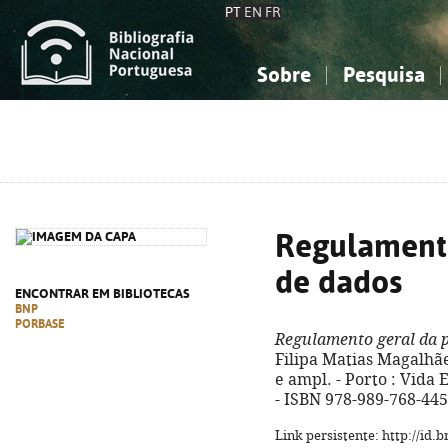
PT
EN
FR
Sobre
Pesquisa
Sobre a Bibliografia Nacional
Simples
Conhecimento, Informação...
Conhecimento, Informação...
Combinada
A
Ciências sociais...
Ciências sociais...
Arte, desporto...
Arte, desporto...
Regulamento
de dados
ENCONTRAR EM BIBLIOTECAS
BNP
PORBASE
Regulamento geral da 
Filipa Matias Magalhães
e ampl. - Porto : Vida E
- ISBN 978-989-768-445
Link persistente: http://id