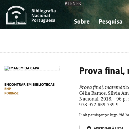
PT
EN
FR
Sobre
Pesquisa
Sobre a Bibliografia Nacional
Simples
Conhecimento, Informação...
Conhecimento, Informação...
Combinada
A
Ciências sociais...
Ciências sociais...
Arte, desporto...
Arte, desporto...
Prova final,
ENCONTRAR EM BIBLIOTECAS
Prova final, matemátic
BNP
Célia Ramos, Sílvia Am
PORBASE
Nacional, 2018. - 96 p. :
978-972-659-759-9
Link persistente: http://id
ADICIONAR À LISTA