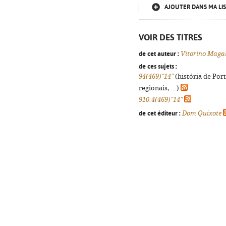
AJOUTER DANS MA LIS
VOIR DES TITRES
de cet auteur :
Vitorino Maga
de ces sujets :
94(469)"14"
(história de Por
regionais, ...)
910.4(469)"14"
de cet éditeur :
Dom Quixote