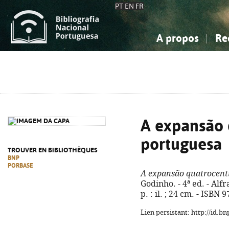
PT
EN
FR
A propos
Re
La Bibliographie Nationale
Simple
Connaissance, Information...
Connaissance, Information...
Avancée
Mes 
Sciences sociales...
Sciences sociales...
Arts, sport...
Arts, sport...
A expansão 
portuguesa
TROUVER EN BIBLIOTHÈQUES
BNP
PORBASE
A expansão quatrocent
Godinho. - 4ª ed. - Alf
p. : il. ; 24 cm. - ISBN
Lien persistant: http://id.