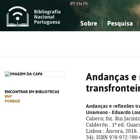
PT
EN
FR
Sobre
Pesquisa
Sobre a Bibliografia Nacional
Simples
Conhecimento, Informação...
Conhecimento, Informação...
Combinada
A
Ciências sociais...
Ciências sociais...
Arte, desporto...
Arte, desporto...
Andanças e 
transfrontei
ENCONTRAR EM BIBLIOTECAS
BNP
PORBASE
Andanças e reflexões tr
Unamuno - Eduardo Lou
Cabero; fot. Rui Jacint
Calderón . 1ª ed. Guard
Lisboa : Âncora, 2018. 1
34). ISBN 978-972-780-