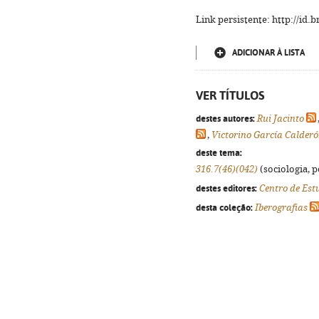
Link persistente: http://id
ADICIONAR À LISTA
VER TÍTULOS
destes autores:
Rui Jacinto
,
Victorino García Calder
deste tema:
316.7(46)(042)
(sociologia, po
destes editores:
Centro de Est
desta coleção:
Iberografias