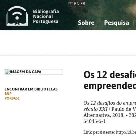
PT
EN
FR
Sobre
Pesquisa
Sobre a Bibliografia Nacional
Simples
Conhecimento, Informação...
Conhecimento, Informação...
Combinada
A
Ciências sociais...
Ciências sociais...
Arte, desporto...
Arte, desporto...
Os 12 desafi
empreende
ENCONTRAR EM BIBLIOTECAS
BNP
PORBASE
Os 12 desafios do emp
século XXI
/ Paulo de Vi
Alternativa, 2018. - 282,
54045-5-1
Link persistente: http://id