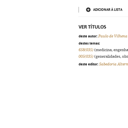
ADICIONAR À LISTA
VER TÍTULOS
deste autor:
Paulo de Vilhena
destes temas:
658(035)
(medicina, engenhari
005(035)
(generalidades, obra
deste editor:
Sabedoria Alter