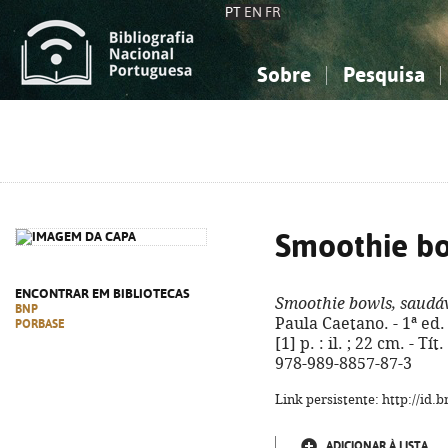
PT
EN
FR
Sobre
Pesquisa
Sobre a Bibliografia Nacional
Simples
Conhecimento, Informação...
Conhecimento, Informação...
Combinada
A
Ciências sociais...
Ciências sociais...
Arte, desporto...
Arte, desporto...
Smoothie bo
ENCONTRAR EM BIBLIOTECAS
Smoothie bowls, saudá
BNP
Paula Caetano. - 1ª ed.
PORBASE
[1] p. : il. ; 22 cm. - 
978-989-8857-87-3
Link persistente: http://id
ADICIONAR À LISTA