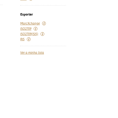
Exportar
MarcXchange
ISO2709
ISO2709(ISIS)
RIS
Ver a minha lista