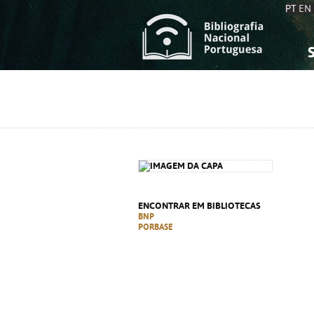
PT
EN
S
S
C
C
C
C
A
A
ENCONTRAR EM BIBLIOTECAS
BNP
PORBASE