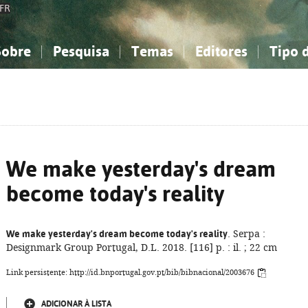
FR
Sobre
Pesquisa
Temas
Editores
Tipo 
obre a Bibliografia Nacional
imples
onhecimento, Informação...
onhecimento, Informação...
Combinada
A minha lista
Como utilizar
Filosofia, psicologia...
Filosofia, psicologia...
Perguntas frequente
iências sociais...
iências sociais...
Ciências exatas e naturais...
Ciências exatas e naturais...
rte, desporto...
rte, desporto...
Literatura, linguística...
Literatura, linguística...
We make yesterday's dream
become today's reality
We make yesterday's dream become today's reality
. Serpa :
Designmark Group Portugal, D.L. 2018. [116] p. : il. ; 22 cm
Link persistente: http://id.bnportugal.gov.pt/bib/bibnacional/2003676
ADICIONAR À LISTA