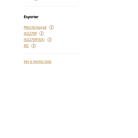
Exportar
MarcXchange
ISO2709
ISO2709(ISIS)
RIS
Ver a minha lista