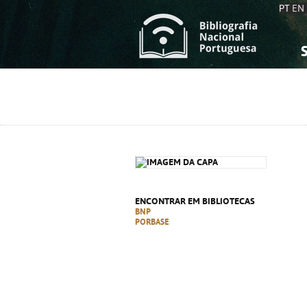
PT
EN
S
S
C
C
C
C
A
A
ENCONTRAR EM BIBLIOTECAS
BNP
PORBASE