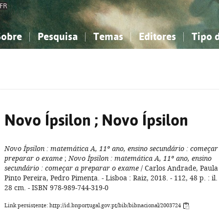
FR
Sobre
Pesquisa
Temas
Editores
Tipo 
obre a Bibliografia Nacional
imples
onhecimento, Informação...
onhecimento, Informação...
Combinada
A minha lista
Como utilizar
Filosofia, psicologia...
Filosofia, psicologia...
Perguntas frequente
iências sociais...
iências sociais...
Ciências exatas e naturais...
Ciências exatas e naturais...
rte, desporto...
rte, desporto...
Literatura, linguística...
Literatura, linguística...
Novo Ípsilon ; Novo Ípsilon
Novo Ípsilon
: matemática A, 11º ano, ensino secundário
: começar
preparar o exame
;
Novo Ípsilon
: matemática A, 11º ano, ensino
secundário
: começar a preparar o exame
/ Carlos Andrade, Paula
Pinto Pereira, Pedro Pimenta. - Lisboa : Raiz, 2018. - 112, 48 p. : il. 
28 cm. - ISBN 978-989-744-319-0
Link persistente: http://id.bnportugal.gov.pt/bib/bibnacional/2003724