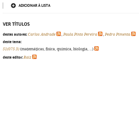
ADICIONAR À LISTA
VER TÍTULOS
destes autores:
Carlos Andrade
,
Paula Pinto Pereira
,
Pedro Pimenta
deste tema:
51(075.3)
(matemáticas, física, química, biologia, ...)
deste editor:
Raiz