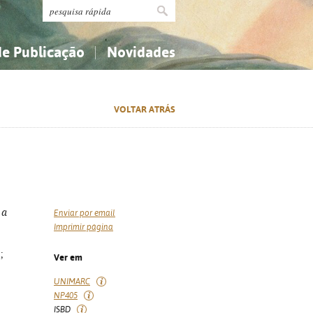
de Publicação
Novidades
s
Religião...
Religião...
VOLTAR ATRÁS
Ciências aplicadas...
Ciências aplicadas...
História, geografia, biografias...
História, geografia, biografias...
 a
Enviar por email
Imprimir página
;
Ver em
UNIMARC
NP405
ISBD