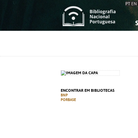
PT
EN
S
S
C
C
C
C
A
A
ENCONTRAR EM BIBLIOTECAS
BNP
PORBASE