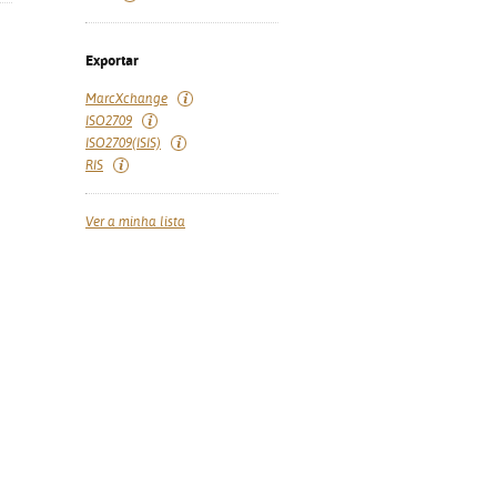
Exportar
MarcXchange
ISO2709
ISO2709(ISIS)
RIS
Ver a minha lista