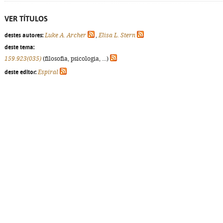
VER TÍTULOS
destes autores:
Luke A. Archer
,
Elisa L. Stern
deste tema:
159.923(035)
(filosofia, psicologia, ...)
deste editor:
Espiral