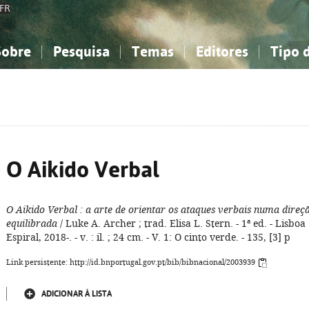
FR
Sobre
Pesquisa
Temas
Editores
Tipo 
obre a Bibliografia Nacional
imples
onhecimento, Informação...
onhecimento, Informação...
Combinada
A minha lista
Como utilizar
Filosofia, psicologia...
Filosofia, psicologia...
Perguntas frequente
iências sociais...
iências sociais...
Ciências exatas e naturais...
Ciências exatas e naturais...
rte, desporto...
rte, desporto...
Literatura, linguística...
Literatura, linguística...
O Aikido Verbal
O Aikido Verbal
: a arte de orientar os ataques verbais numa direç
equilibrada
/ Luke A. Archer ; trad. Elisa L. Stern. - 1ª ed. - Lisboa 
Espiral, 2018-. - v. : il. ; 24 cm. - V. 1: O cinto verde. - 135, [3] p
Link persistente: http://id.bnportugal.gov.pt/bib/bibnacional/2003939
ADICIONAR À LISTA