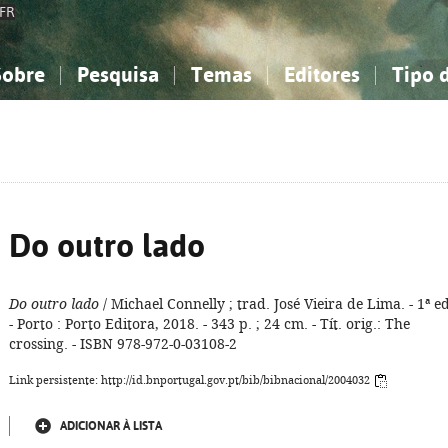
FR
Sobre
Pesquisa
Temas
Editores
Tipo 
obre a Bibliografia Nacional
imples
onhecimento, Informação...
onhecimento, Informação...
Combinada
A minha lista
Como utilizar
Filosofia, psicologia...
Filosofia, psicologia...
Perguntas frequente
iências sociais...
iências sociais...
Ciências exatas e naturais...
Ciências exatas e naturais...
rte, desporto...
rte, desporto...
Literatura, linguística...
Literatura, linguística...
Do outro lado
Do outro lado
/ Michael Connelly ; trad. José Vieira de Lima. - 1ª ed
- Porto : Porto Editora, 2018. - 343 p. ; 24 cm. - Tít. orig.: The
crossing. - ISBN 978-972-0-03108-2
Link persistente: http://id.bnportugal.gov.pt/bib/bibnacional/2004032
ADICIONAR À LISTA