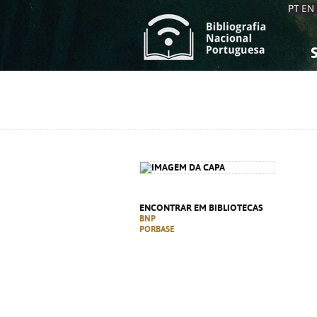
PT
EN
S
S
C
C
C
C
A
A
ENCONTRAR EM BIBLIOTECAS
BNP
PORBASE