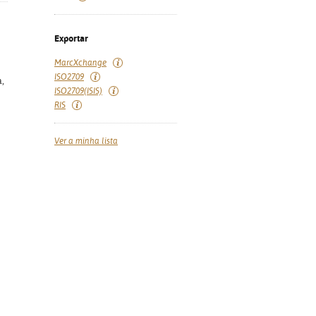
Exportar
MarcXchange
ISO2709
a,
ISO2709(ISIS)
RIS
Ver a minha lista