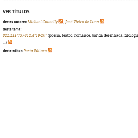
VER TÍTULOS
destes autores:
Michael Connelly
,
José Vieira de Lima
deste tema:
821.111(73)-312.4"19/20"
(poesia, teatro, romance, banda desenhada, filologi
...)
deste editor:
Porto Editora