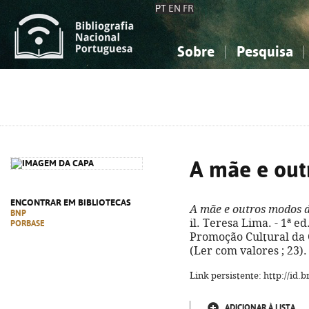
PT
EN
FR
Sobre
Pesquisa
Sobre a Bibliografia Nacional
Simples
Conhecimento, Informação...
Conhecimento, Informação...
Combinada
A
Ciências sociais...
Ciências sociais...
Arte, desporto...
Arte, desporto...
A mãe e out
ENCONTRAR EM BIBLIOTECAS
A mãe e outros modos d
BNP
il. Teresa Lima. - 1ª e
PORBASE
Promoção Cultural da Cri
(Ler com valores ; 23).
Link persistente: http://id
ADICIONAR À LISTA