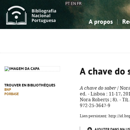
PT
EN
FR
A propos
Re
La Bibliographie Nationale
Simple
Connaissance, Information...
Connaissance, Information...
Avancée
Mes 
Sciences sociales...
Sciences sociales...
Arts, sport...
Arts, sport...
A chave do 
TROUVER EN BIBLIOTHÈQUES
A chave do saber
/ Nora
BNP
ed. - Lisboa : 11-17, 201
PORBASE
Nora Roberts ; 8). - Tít
972-25-3647-9
Lien persistant: http://id.
AJOUTER DANS MA LIS