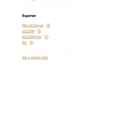
Exportar
MarcXchange
ISO2709
ISO2709(ISIS)
RIS
Ver a minha lista