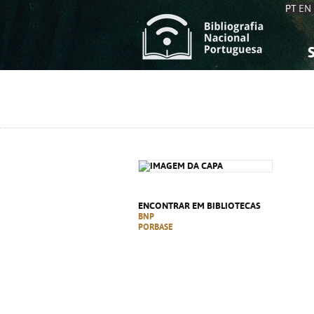
PT
EN
S
S
C
C
C
C
A
A
ENCONTRAR EM BIBLIOTECAS
BNP
PORBASE