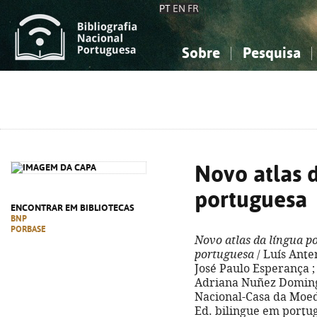
PT
EN
FR
Sobre
Pesquisa
Sobre a Bibliografia Nacional
Simples
Conhecimento, Informação...
Conhecimento, Informação...
Combinada
A
Ciências sociais...
Ciências sociais...
Arte, desporto...
Arte, desporto...
Novo atlas 
portuguesa
ENCONTRAR EM BIBLIOTECAS
BNP
PORBASE
Novo atlas da língua p
portuguesa
/ Luís Ante
José Paulo Esperança ; 
Adriana Nuñez Domingue
Nacional-Casa da Moeda, 
Ed. bilingue em portug