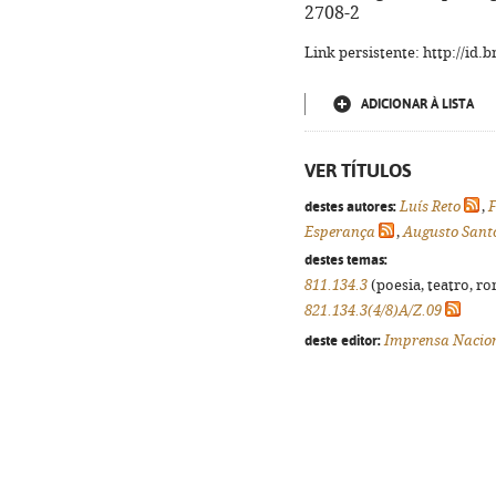
2708-2
Link persistente: http://id
ADICIONAR À LISTA
VER TÍTULOS
destes autores:
Luís Reto
,
Esperança
,
Augusto Santo
destes temas:
811.134.3
(poesia, teatro, ro
821.134.3(4/8)A/Z.09
deste editor:
Imprensa Nacio