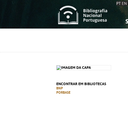
PT
EN
S
S
C
C
C
C
A
A
ENCONTRAR EM BIBLIOTECAS
BNP
PORBASE