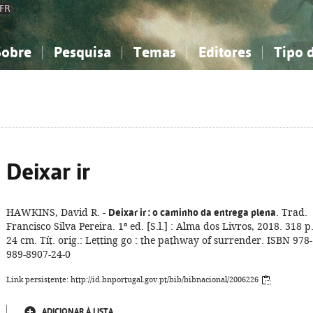
FR
Sobre
Pesquisa
Temas
Editores
Tipo 
obre a Bibliografia Nacional
imples
onhecimento, Informação...
onhecimento, Informação...
Combinada
A minha lista
Como utilizar
Filosofia, psicologia...
Filosofia, psicologia...
Perguntas frequente
iências sociais...
iências sociais...
Ciências exatas e naturais...
Ciências exatas e naturais...
rte, desporto...
rte, desporto...
Literatura, linguística...
Literatura, linguística...
Deixar ir
HAWKINS, David R. -
Deixar ir
: o caminho da entrega plena
. Trad.
Francisco Silva Pereira. 1ª ed. [S.l.] : Alma dos Livros, 2018. 318 p.
24 cm. Tít. orig.: Letting go : the pathway of surrender. ISBN 978-
989-8907-24-0
Link persistente: http://id.bnportugal.gov.pt/bib/bibnacional/2006226
ADICIONAR À LISTA