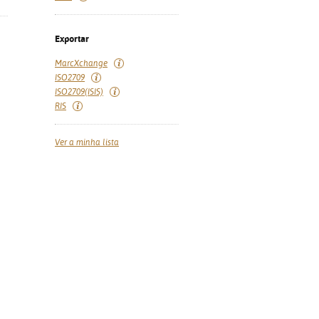
Exportar
MarcXchange
ISO2709
ISO2709(ISIS)
RIS
Ver a minha lista