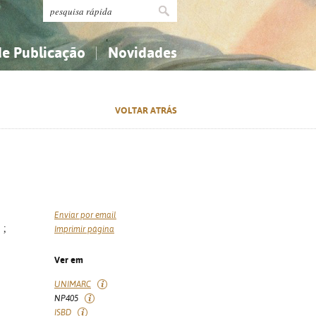
de Publicação
Novidades
s
Religião...
Religião...
VOLTAR ATRÁS
Ciências aplicadas...
Ciências aplicadas...
História, geografia, biografias...
História, geografia, biografias...
Enviar por email
 ;
Imprimir página
Ver em
UNIMARC
NP405
ISBD