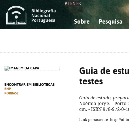
PT
EN
FR
Sobre
Pesquisa
Sobre a Bibliografia Nacional
Simples
Conhecimento, Informação...
Conhecimento, Informação...
Combinada
A
Ciências sociais...
Ciências sociais...
Arte, desporto...
Arte, desporto...
Guia de estu
testes
ENCONTRAR EM BIBLIOTECAS
BNP
PORBASE
Guia de estudo, prepara
Noémia Jorge. - Porto : 
cm. - ISBN 978-972-0-4
Link persistente: http://id