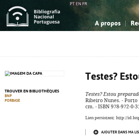
PT
EN
FR
A propos
Re
La Bibliographie Nationale
Simple
Connaissance, Information...
Connaissance, Information...
Avancée
Mes 
Sciences sociales...
Sciences sociales...
Arts, sport...
Arts, sport...
Testes? Est
TROUVER EN BIBLIOTHÈQUES
Testes? Estou preparad
BNP
Ribeiro Nunes. - Porto :
PORBASE
cm. - ISBN 978-972-0-3
Lien persistant: http://id.
AJOUTER DANS MA LIS