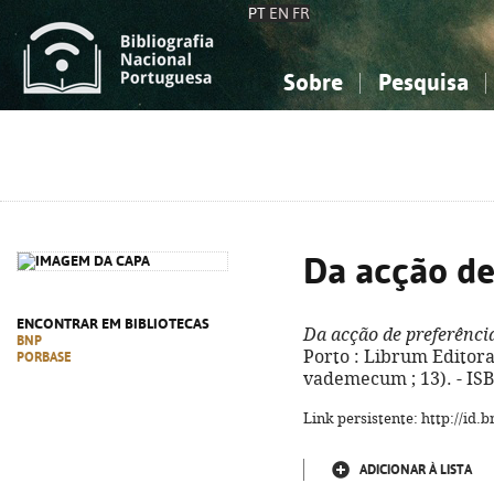
PT
EN
FR
Sobre
Pesquisa
Sobre a Bibliografia Nacional
Simples
Conhecimento, Informação...
Conhecimento, Informação...
Combinada
A
Ciências sociais...
Ciências sociais...
Arte, desporto...
Arte, desporto...
Da acção de
ENCONTRAR EM BIBLIOTECAS
Da acção de preferênci
BNP
Porto : Librum Editora,
PORBASE
vademecum ; 13). - IS
Link persistente: http://id
ADICIONAR À LISTA