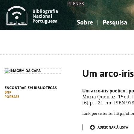
PT
EN
FR
Sobre
Pesquisa
Sobre a Bibliografia Nacional
Simples
Conhecimento, Informação...
Conhecimento, Informação...
Combinada
A
Ciências sociais...
Ciências sociais...
Arte, desporto...
Arte, desporto...
Um arco-iris
ENCONTRAR EM BIBLIOTECAS
Um arco-iris poético
: p
BNP
Maria Queiroz. 1ª ed. [S
PORBASE
[6] p. ; 21 cm. ISBN 97
Link persistente: http://id
ADICIONAR À LISTA