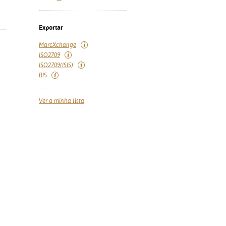
Exportar
MarcXchange
ISO2709
ISO2709(ISIS)
RIS
Ver a minha lista