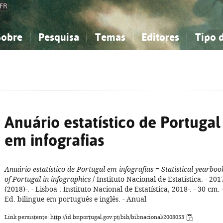
FR
Sobre
Pesquisa
Temas
Editores
Tipo 
obre a Bibliografia Nacional
imples
onhecimento, Informação...
onhecimento, Informação...
Combinada
A minha lista
Como utilizar
Filosofia, psicologia...
Filosofia, psicologia...
Perguntas frequente
iências sociais...
iências sociais...
Ciências exatas e naturais...
Ciências exatas e naturais...
rte, desporto...
rte, desporto...
Literatura, linguística...
Literatura, linguística...
Anuário estatístico de Portugal
em infografias
Anuário estatístico de Portugal em infografias
=
Statistical yearboo
of Portugal in infographics
/ Instituto Nacional de Estatística. - 201
(2018)-. - Lisboa : Instituto Nacional de Estatística, 2018-. - 30 cm. 
Ed. bilingue em português e inglês. - Anual
Link persistente: http://id.bnportugal.gov.pt/bib/bibnacional/2008053