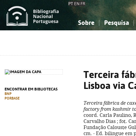
PT
EN
FR
Sobre
Pesquisa
Sobre a Bibliografia Nacional
Simples
Conhecimento, Informação...
Conhecimento, Informação...
Combinada
A
Ciências sociais...
Ciências sociais...
Arte, desporto...
Arte, desporto...
Terceira fáb
Lisboa via C
ENCONTRAR EM BIBLIOTECAS
BNP
PORBASE
Terceira fábrica de cax
factory from kashmir t
coord. Carla Paulino, 
Carvalho Dias ; fot. Car
Fundação Calouste Gulbe
cm. - Ed. bilingue em p