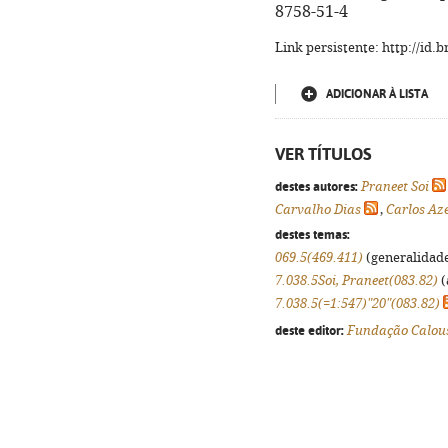
8758-51-4
Link persistente: http://id
ADICIONAR À LISTA
VER TÍTULOS
destes autores:
Praneet Soi
Carvalho Dias
,
Carlos Az
destes temas:
069.5(469.411)
(generalidades
7.038.5Soi, Praneet(083.82)
(
7.038.5(=1:547)"20"(083.82)
deste editor:
Fundação Calous