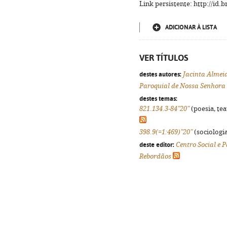
Link persistente: http://id
ADICIONAR À LISTA
VER TÍTULOS
destes autores:
Jacinta Almei
Paroquial de Nossa Senhora
destes temas:
821.134.3-84"20"
(poesia, tea
398.9(=1:469)"20"
(sociologia
deste editor:
Centro Social e 
Rebordãos