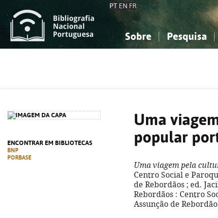
PT
EN
FR
Sobre
Pesquisa
Sobre a Bibliografia Nacional
Simples
Conhecimento, Informação...
Conhecimento, Informação...
Combinada
A
Ciências sociais...
Ciências sociais...
Arte, desporto...
Arte, desporto...
Uma viagem 
popular por
ENCONTRAR EM BIBLIOTECAS
BNP
PORBASE
Uma viagem pela cultu
Centro Social e Paroq
de Rebordãos ; ed. Jac
Rebordãos : Centro So
Assunção de Rebordãos,