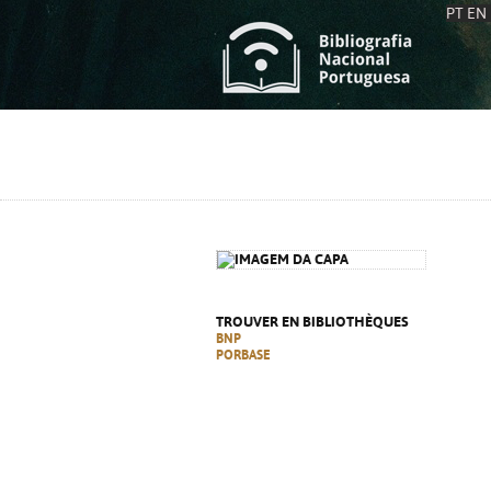
PT
EN
L
S
C
C
S
S
A
A
TROUVER EN BIBLIOTHÈQUES
BNP
PORBASE