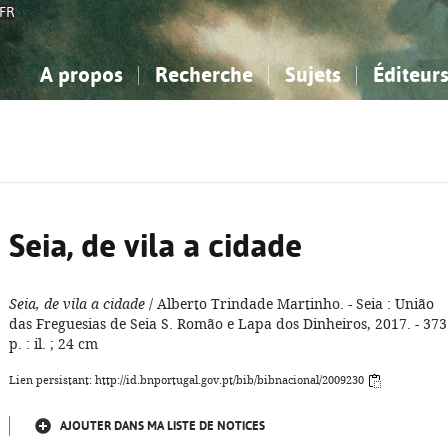
FR
A propos
Recherche
Sujets
Éditeur
a Bibliographie Nationale
imple
onnaissance, Information...
onnaissance, Information...
Avancée
Mes notices
Comment utiliser
Philosophie, psychologie...
Philosophie, psychologie...
Aide - FAQ
ciences sociales...
ciences sociales...
Mathématiques, sciences
Mathématiques, sciences
rts, sport...
rts, sport...
naturelles...
Littérature, linguistique...
naturelles...
Littérature, linguistique...
Seia, de vila a cidade
Seia, de vila a cidade
/ Alberto Trindade Martinho. - Seia : União
das Freguesias de Seia S. Romão e Lapa dos Dinheiros, 2017. - 373
p. : il. ; 24 cm
Lien persistant: http://id.bnportugal.gov.pt/bib/bibnacional/2009230
AJOUTER DANS MA LISTE DE NOTICES