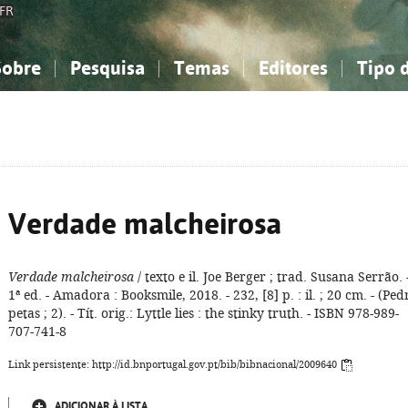
FR
Sobre
Pesquisa
Temas
Editores
Tipo 
obre a Bibliografia Nacional
imples
onhecimento, Informação...
onhecimento, Informação...
Combinada
A minha lista
Como utilizar
Filosofia, psicologia...
Filosofia, psicologia...
Perguntas frequente
iências sociais...
iências sociais...
Ciências exatas e naturais...
Ciências exatas e naturais...
rte, desporto...
rte, desporto...
Literatura, linguística...
Literatura, linguística...
Verdade malcheirosa
Verdade malcheirosa
/ texto e il. Joe Berger ; trad. Susana Serrão. 
1ª ed. - Amadora : Booksmile, 2018. - 232, [8] p. : il. ; 20 cm. - (Ped
petas ; 2). - Tít. orig.: Lyttle lies : the stinky truth. - ISBN 978-989-
707-741-8
Link persistente: http://id.bnportugal.gov.pt/bib/bibnacional/2009640
ADICIONAR À LISTA