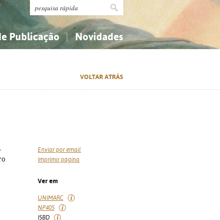
de Publicação
Novidades
s
Religião...
Religião...
VOLTAR ATRÁS
Ciências aplicadas...
Ciências aplicadas...
História, geografia, biografias...
História, geografia, biografias...
-
Enviar por email
ro
Imprimir página
Ver em
UNIMARC
NP405
ISBD