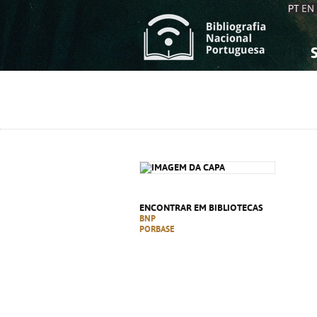
PT
EN
S
S
C
C
C
C
A
A
ENCONTRAR EM BIBLIOTECAS
BNP
PORBASE