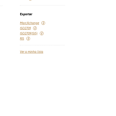
Exportar
MarcXchange
ISO2709
ISO2709(ISIS)
RIS
Ver a minha lista