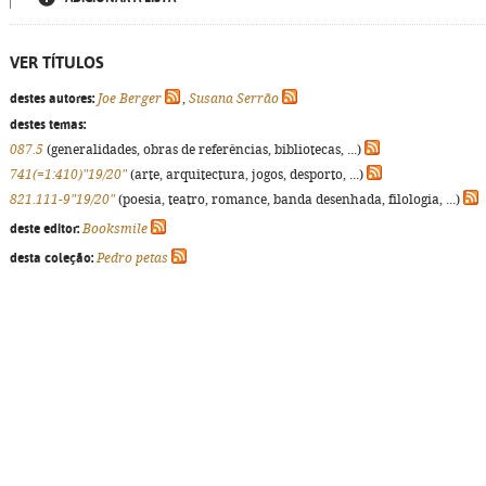
VER TÍTULOS
destes autores:
Joe Berger
,
Susana Serrão
destes temas:
087.5
(generalidades, obras de referências, bibliotecas, ...)
741(=1:410)"19/20"
(arte, arquitectura, jogos, desporto, ...)
821.111-9"19/20"
(poesia, teatro, romance, banda desenhada, filologia, ...)
deste editor:
Booksmile
desta coleção:
Pedro petas