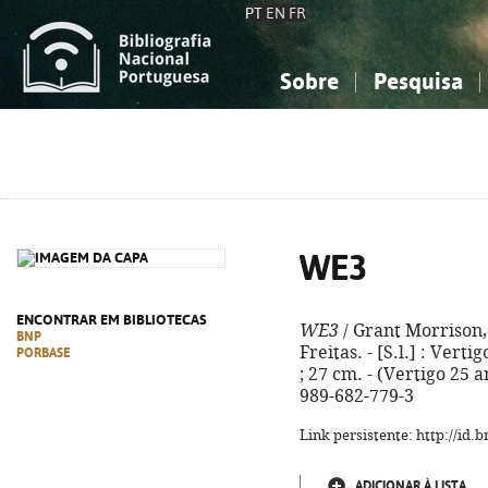
PT
EN
FR
Sobre
Pesquisa
Sobre a Bibliografia Nacional
Simples
Conhecimento, Informação...
Conhecimento, Informação...
Combinada
A
Ciências sociais...
Ciências sociais...
Arte, desporto...
Arte, desporto...
WE3
ENCONTRAR EM BIBLIOTECAS
WE3
/ Grant Morrison, 
BNP
Freitas. - [S.l.] : Vertig
PORBASE
; 27 cm. - (Vertigo 25 an
989-682-779-3
Link persistente: http://id
ADICIONAR À LISTA