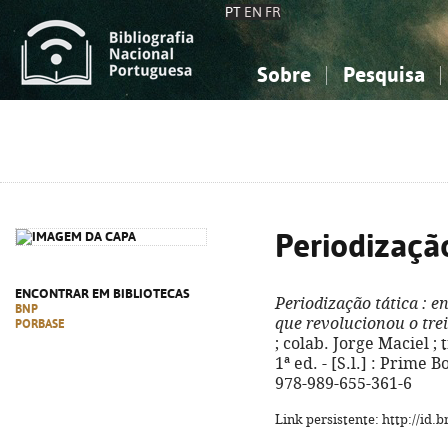
PT
EN
FR
Sobre
Pesquisa
Sobre a Bibliografia Nacional
Simples
Conhecimento, Informação...
Conhecimento, Informação...
Combinada
A
Ciências sociais...
Ciências sociais...
Arte, desporto...
Arte, desporto...
Periodização
ENCONTRAR EM BIBLIOTECAS
Periodização tática
: e
BNP
que revolucionou o trei
PORBASE
; colab. Jorge Maciel 
1ª ed. - [S.l.] : Prime B
978-989-655-361-6
Link persistente: http://id