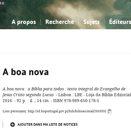
FR
A propos
Recherche
Sujets
Éditeur
a Bibliographie Nationale
imple
onnaissance, Information...
onnaissance, Information...
Avancée
Mes notices
Comment utiliser
Philosophie, psychologie...
Philosophie, psychologie...
Aide - FAQ
ciences sociales...
ciences sociales...
Mathématiques, sciences
Mathématiques, sciences
rts, sport...
rts, sport...
naturelles...
Littérature, linguistique...
naturelles...
Littérature, linguistique...
A boa nova
A boa nova
: a Bíblia para todos
: texto integral do Evangelho de
Jesus Cristo segundo Lucas
. - Lisboa : LBE - Loja da Bíblia Editorial
2016. - 92 p. : il. ; 14 cm. - ISBN 978-989-650-178-5
Lien persistant: http://id.bnportugal.gov.pt/bib/bibnacional/2010331
AJOUTER DANS MA LISTE DE NOTICES