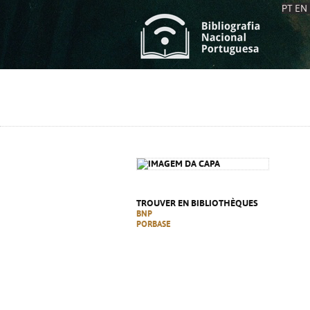
PT
EN
L
S
C
C
S
S
A
A
TROUVER EN BIBLIOTHÈQUES
BNP
PORBASE