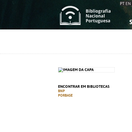
PT
EN
S
S
C
C
C
C
A
A
ENCONTRAR EM BIBLIOTECAS
BNP
PORBASE