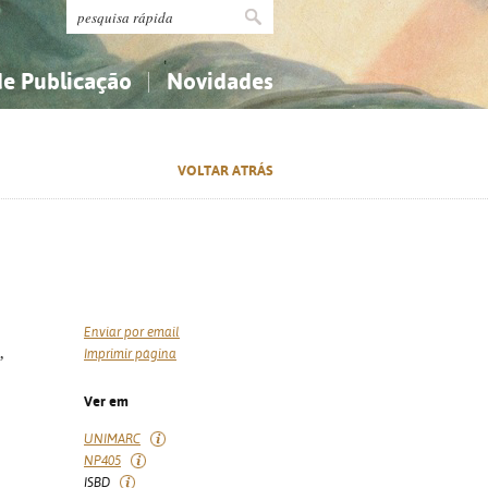
de Publicação
Novidades
s
Religião...
Religião...
VOLTAR ATRÁS
Ciências aplicadas...
Ciências aplicadas...
História, geografia, biografias...
História, geografia, biografias...
Enviar por email
,
Imprimir página
Ver em
UNIMARC
NP405
ISBD