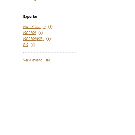
Exportar
MarcXchange
ISO2709
ISO2709(ISIS)
RIS
Ver a minha lista