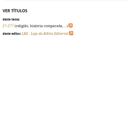
VER TÍTULOS
deste tema:
27-277
(religião, história comparada, ...)
deste editor:
LBE - Loja da Bíblia Editorial