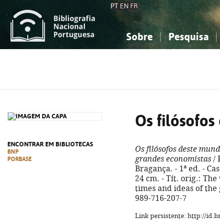
PT
EN
FR
Sobre
Pesquisa
Sobre a Bibliografia Nacional
Simples
Conhecimento, Informação...
Conhecimento, Informação...
Combinada
A
Ciências sociais...
Ciências sociais...
Arte, desporto...
Arte, desporto...
Os filósofo
ENCONTRAR EM BIBLIOTECAS
Os filósofos deste mun
BNP
grandes economistas
/ 
PORBASE
Bragança. - 1ª ed. - Casc
24 cm. - Tít. orig.: The
times and ideas of the
989-716-207-7
Link persistente: http://id