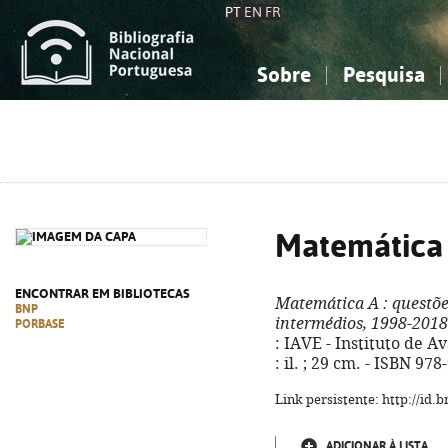
PT
EN
FR
Sobre
Pesquisa
Sobre a Bibliografia Nacional
Simples
Conhecimento, Informação...
Conhecimento, Informação...
Combinada
A
Ciências sociais...
Ciências sociais...
Arte, desporto...
Arte, desporto...
Matemática
ENCONTRAR EM BIBLIOTECAS
Matemática A
: questõe
BNP
intermédios, 1998-2018 
PORBASE
: IAVE - Instituto de Av
: il. ; 29 cm. - ISBN 97
Link persistente: http://id
ADICIONAR À LISTA