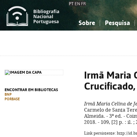
PT
EN
FR
Sobre
Pesquisa
Sobre a Bibliografia Nacional
Simples
Conhecimento, Informação...
Conhecimento, Informação...
Combinada
A
Ciências sociais...
Ciências sociais...
Arte, desporto...
Arte, desporto...
Irmã Maria 
Crucificado
ENCONTRAR EM BIBLIOTECAS
BNP
PORBASE
Irmã Maria Celina de J
Carmelo de Santa Teres
Almeida. - 3ª ed. - Co
2018. - 109, [2] p. : il. 
Link persistente: http://id