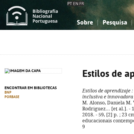
PT
EN
FR
Sobre
Pesquisa
Sobre a Bibliografia Nacional
Simples
Conhecimento, Informação...
Conhecimento, Informação...
Combinada
A
Ciências sociais...
Ciências sociais...
Arte, desporto...
Arte, desporto...
Estilos de a
ENCONTRAR EM BIBLIOTECAS
Estilos de aprendizaje
:
BNP
inclusiva e innovadora
PORBASE
M. Alonso, Daniela M.
Rodriguez... [et al.]. -
2018. - 59, [2] p. ; 23
educacionais contempor
9