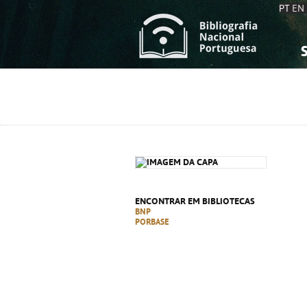
PT
EN
S
S
C
C
C
C
A
A
ENCONTRAR EM BIBLIOTECAS
BNP
PORBASE