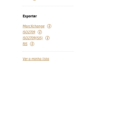
Exportar
MarcXchange
ISO2709
ISO2709(ISIS)
RIS
Ver a minha lista