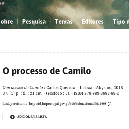
FR
Sobre
Pesquisa
Temas
Editores
Tipo 
obre a Bibliografia Nacional
imples
onhecimento, Informação...
onhecimento, Informação...
Combinada
A minha lista
Como utilizar
Filosofia, psicologia...
Filosofia, psicologia...
Perguntas frequente
iências sociais...
iências sociais...
Ciências exatas e naturais...
Ciências exatas e naturais...
rte, desporto...
rte, desporto...
Literatura, linguística...
Literatura, linguística...
O processo de Camilo
O processo de Camilo
/ Carlos Querido. - Lisboa : Abysmo, 2018. -
37, [1] p. : il. ; 21 cm. - (Fósforo ; 6). - ISBN 978-989-8688-68-2
Link persistente: http://id.bnportugal.gov.pt/bib/bibnacional/2011695
ADICIONAR À LISTA