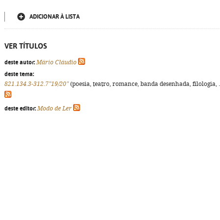
ADICIONAR À LISTA
VER TÍTULOS
deste autor:
Mário Cláudio
deste tema:
821.134.3-312.7"19/20"
(poesia, teatro, romance, banda desenhada, filologia, ..
deste editor:
Modo de Ler