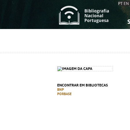
PT
EN
S
S
C
C
C
C
A
A
ENCONTRAR EM BIBLIOTECAS
BNP
PORBASE