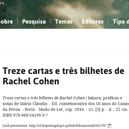
FR
Sobre
Pesquisa
Temas
Editores
Tipo 
obre a Bibliografia Nacional
imples
onhecimento, Informação...
onhecimento, Informação...
Combinada
A minha lista
Como utilizar
Filosofia, psicologia...
Filosofia, psicologia...
Perguntas frequente
iências sociais...
iências sociais...
Ciências exatas e naturais...
Ciências exatas e naturais...
rte, desporto...
rte, desporto...
Literatura, linguística...
Literatura, linguística...
Treze cartas e três bilhetes de
Rachel Cohen
Treze cartas e três bilhetes de Rachel Cohen
/ leitura, prefácio e
notas de Mário Cláudio. - Ed. comemorativa dos 50 anos do Casin
da Póvoa. - Porto : Modo de Ler, cop. 2018. - 52, [3] p. : il. ; 22 cm. 
ISBN 978-989-54199-3-7
Link persistente: http://id.bnportugal.gov.pt/bib/bibnacional/2011797