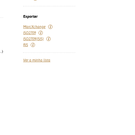
Exportar
MarcXchange
ISO2709
ISO2709(ISIS)
RIS
.)
Ver a minha lista