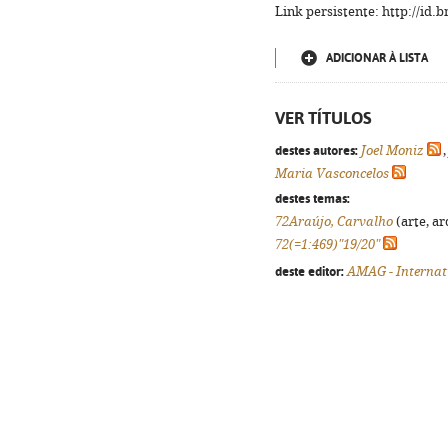
Link persistente: http://id
ADICIONAR À LISTA
VER TÍTULOS
destes autores:
Joel Moniz
Maria Vasconcelos
destes temas:
72Araújo, Carvalho
(arte, ar
72(=1:469)"19/20"
deste editor:
AMAG - Internat