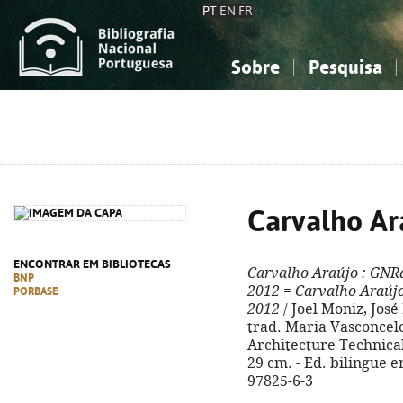
PT
EN
FR
Sobre
Pesquisa
Sobre a Bibliografia Nacional
Simples
Conhecimento, Informação...
Conhecimento, Informação...
Combinada
A
Ciências sociais...
Ciências sociais...
Arte, desporto...
Arte, desporto...
Carvalho Ar
ENCONTRAR EM BIBLIOTECAS
Carvalho Araújo
: GNRa
BNP
2012
=
Carvalho Araúj
PORBASE
2012
/ Joel Moniz, Jos
trad. Maria Vasconcelos
Architecture Technical M
29 cm. - Ed. bilingue e
97825-6-3