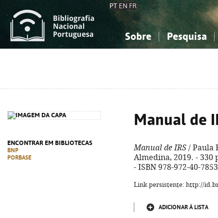
PT
EN
FR
Sobre
Pesquisa
Sobre a Bibliografia Nacional
Simples
Conhecimento, Informação...
Conhecimento, Informação...
Combinada
A
Ciências sociais...
Ciências sociais...
Arte, desporto...
Arte, desporto...
Manual de I
ENCONTRAR EM BIBLIOTECAS
Manual de IRS
/ Paula 
BNP
Almedina, 2019. - 330 p
PORBASE
- ISBN 978-972-40-7853
Link persistente: http://id
ADICIONAR À LISTA