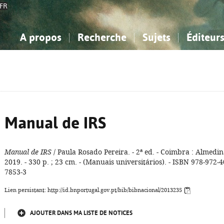
FR
A propos
Recherche
Sujets
Éditeur
a Bibliographie Nationale
imple
onnaissance, Information...
onnaissance, Information...
Avancée
Mes notices
Comment utiliser
Philosophie, psychologie...
Philosophie, psychologie...
Aide - FAQ
ciences sociales...
ciences sociales...
Mathématiques, sciences
Mathématiques, sciences
rts, sport...
rts, sport...
naturelles...
Littérature, linguistique...
naturelles...
Littérature, linguistique...
Manual de IRS
Manual de IRS
/ Paula Rosado Pereira. - 2ª ed. - Coimbra : Almedin
2019. - 330 p. ; 23 cm. - (Manuais universitários). - ISBN 978-972-4
7853-3
Lien persistant: http://id.bnportugal.gov.pt/bib/bibnacional/2013235
AJOUTER DANS MA LISTE DE NOTICES