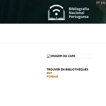
PT
EN
L
S
C
C
S
S
A
A
TROUVER EN BIBLIOTHÈQUES
BNP
PORBASE