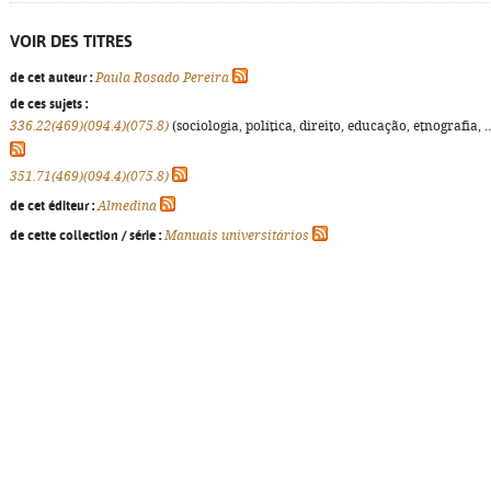
VOIR DES TITRES
de cet auteur :
Paula Rosado Pereira
de ces sujets :
336.22(469)(094.4)(075.8)
(sociologia, política, direito, educação, etnografia, ..
351.71(469)(094.4)(075.8)
de cet éditeur :
Almedina
de cette collection / série :
Manuais universitários