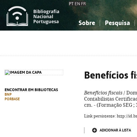
PT
EN
FR
Sobre
Pesquisa
Sobre a Bibliografia Nacional
Simples
Conhecimento, Informação...
Conhecimento, Informação...
Combinada
A
Ciências sociais...
Ciências sociais...
Arte, desporto...
Arte, desporto...
Benefícios fi
ENCONTRAR EM BIBLIOTECAS
Benefícios fiscais
/ Domi
BNP
Contabilistas Certificado
PORBASE
cm. - (Formação SEG ; 
Link persistente: http://id
ADICIONAR À LISTA