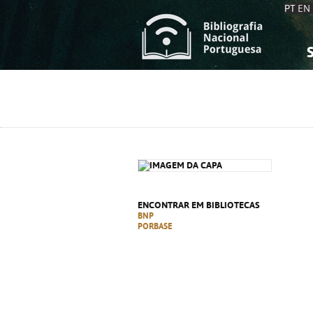
PT
EN
S
S
C
C
C
C
A
A
ENCONTRAR EM BIBLIOTECAS
BNP
PORBASE