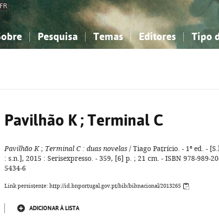
FR
Sobre
Pesquisa
Temas
Editores
Tipo 
obre a Bibliografia Nacional
imples
onhecimento, Informação...
onhecimento, Informação...
Combinada
A minha lista
Como utilizar
Filosofia, psicologia...
Filosofia, psicologia...
Perguntas frequente
iências sociais...
iências sociais...
Ciências exatas e naturais...
Ciências exatas e naturais...
rte, desporto...
rte, desporto...
Literatura, linguística...
Literatura, linguística...
Pavilhão K ; Terminal C
Pavilhão K
;
Terminal C
: duas novelas
/ Tiago Patrício. - 1ª ed. - [S.
: s.n.], 2015 : Serisexpresso. - 359, [6] p. ; 21 cm. - ISBN 978-989-20
5434-6
Link persistente: http://id.bnportugal.gov.pt/bib/bibnacional/2013265
ADICIONAR À LISTA