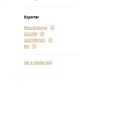
Exportar
MarcXchange
ISO2709
ISO2709(ISIS)
RIS
Ver a minha lista