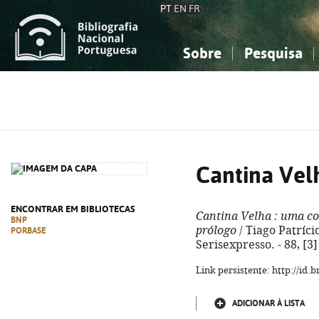
PT
EN
FR
Sobre
Pesquisa
Sobre a Bibliografia Nacional
Simples
Conhecimento, Informação...
Conhecimento, Informação...
Combinada
A
Ciências sociais...
Ciências sociais...
Arte, desporto...
Arte, desporto...
Cantina Vel
ENCONTRAR EM BIBLIOTECAS
Cantina Velha
: uma co
BNP
prólogo
/ Tiago Patrício.
PORBASE
Serisexpresso. - 88, [3
Link persistente: http://id
ADICIONAR À LISTA