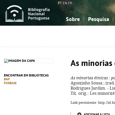
PT
EN
FR
Sobre
Pesquisa
Sobre a Bibliografia Nacional
Simples
Conhecimento, Informação...
Conhecimento, Informação...
Combinada
A
Ciências sociais...
Ciências sociais...
Arte, desporto...
Arte, desporto...
As minorias 
ENCONTRAR EM BIBLIOTECAS
As minorias étnicas
: p
BNP
Agostinho Sousa ; tra
PORBASE
Rodrigues Jardim. - Lisb
Tít. orig.: Les minorit
Link persistente: http://id
ADICIONAR À LISTA