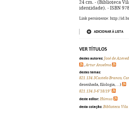
24 cm. - (Biblioteca V
identidade). - ISBN 97
Link persistente: http://id
ADICIONAR À LISTA
VER TÍTULOS
destes autores:
José de Azeve
,
Artur Anselmo
destes temas:
821.134.3Castelo Branco, Ca
desenhada, filologia, ...)
821.134.3-6"18/19"
deste editor:
Húmus
desta coleção:
Biblioteca Vil