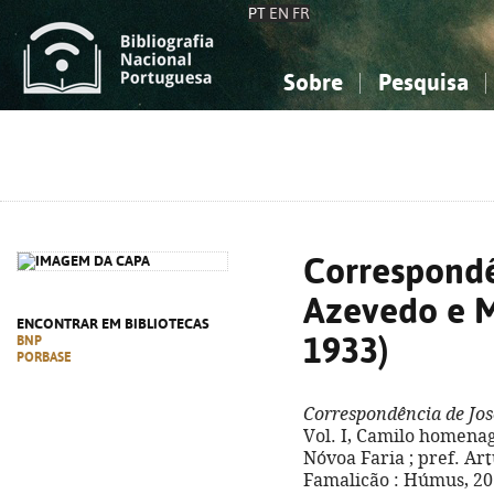
PT
EN
FR
Sobre
Pesquisa
Sobre a Bibliografia Nacional
Simples
Conhecimento, Informação...
Conhecimento, Informação...
Combinada
A
Ciências sociais...
Ciências sociais...
Arte, desporto...
Arte, desporto...
Correspondê
Azevedo e M
ENCONTRAR EM BIBLIOTECAS
1933)
BNP
PORBASE
Correspondência de Jos
Vol. I, Camilo homenage
Nóvoa Faria ; pref. Art
Famalicão : Húmus, 2018. 