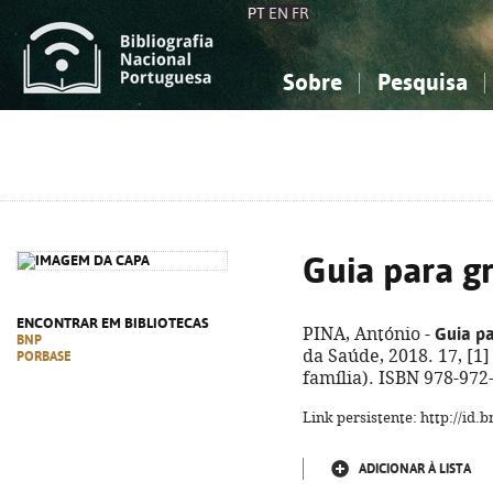
PT
EN
FR
Sobre
Pesquisa
Sobre a Bibliografia Nacional
Simples
Conhecimento, Informação...
Conhecimento, Informação...
Combinada
A
Ciências sociais...
Ciências sociais...
Arte, desporto...
Arte, desporto...
Guia para g
ENCONTRAR EM BIBLIOTECAS
Guia pa
PINA, António -
BNP
da Saúde, 2018. 17, [1] 
PORBASE
família). ISBN 978-972
Link persistente: http://id
ADICIONAR À LISTA