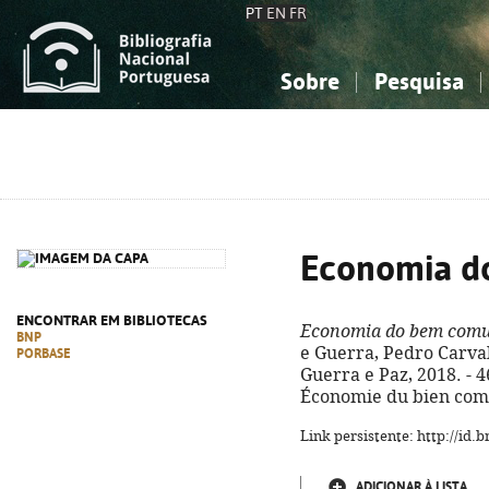
PT
EN
FR
Sobre
Pesquisa
Sobre a Bibliografia Nacional
Simples
Conhecimento, Informação...
Conhecimento, Informação...
Combinada
A
Ciências sociais...
Ciências sociais...
Arte, desporto...
Arte, desporto...
Economia 
ENCONTRAR EM BIBLIOTECAS
Economia do bem com
BNP
e Guerra, Pedro Carvalh
PORBASE
Guerra e Paz, 2018. - 468
Économie du bien com
Link persistente: http://id
ADICIONAR À LISTA