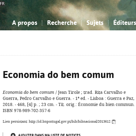
FR
A propos
Recherche
Sujets
Éditeur
a Bibliographie Nationale
imple
onnaissance, Information...
onnaissance, Information...
Avancée
Mes notices
Comment utiliser
Philosophie, psychologie...
Philosophie, psychologie...
Aide - FAQ
ciences sociales...
ciences sociales...
Mathématiques, sciences
Mathématiques, sciences
rts, sport...
rts, sport...
naturelles...
Littérature, linguistique...
naturelles...
Littérature, linguistique...
Economia do bem comum
Economia do bem comum
/ Jean Tirole ; trad. Rita Carvalho e
Guerra, Pedro Carvalho e Guerra. - 1ª ed. - Lisboa : Guerra e Paz,
2018. - 468, [4] p. ; 23 cm. - Tít. orig.: Économie du bien commun. 
ISBN 978-989-702-357-6
Lien persistant: http://id.bnportugal.gov.pt/bib/bibnacional/2013612
AJOUTER DANS MA LISTE DE NOTICES