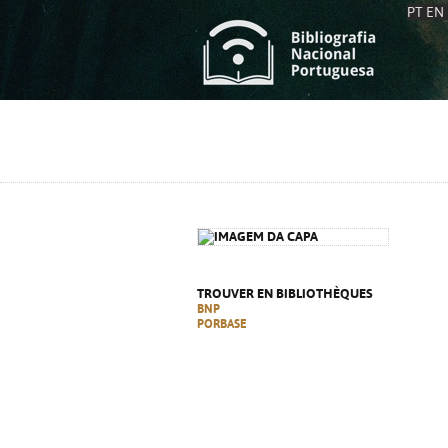
PT
EN
L
S
C
C
S
S
A
A
TROUVER EN BIBLIOTHÈQUES
BNP
PORBASE