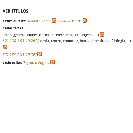
VER TÍTULOS
destes autores:
Álvaro Cunhal
,
Susana Matos
destes temas:
087.5
(generalidades, obras de referências, bibliotecas, ...)
821.134.3-93"19/20"
(poesia, teatro, romance, banda desenhada, filologia, ...)
821.134.3-34"19/20"
deste editor:
Página a Página