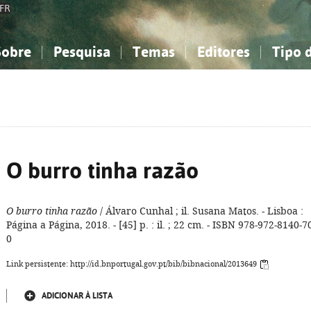
FR
Sobre
Pesquisa
Temas
Editores
Tipo 
obre a Bibliografia Nacional
imples
onhecimento, Informação...
onhecimento, Informação...
Combinada
A minha lista
Como utilizar
Filosofia, psicologia...
Filosofia, psicologia...
Perguntas frequente
iências sociais...
iências sociais...
Ciências exatas e naturais...
Ciências exatas e naturais...
rte, desporto...
rte, desporto...
Literatura, linguística...
Literatura, linguística...
O burro tinha razão
O burro tinha razão
/ Álvaro Cunhal ; il. Susana Matos. - Lisboa :
Página a Página, 2018. - [45] p. : il. ; 22 cm. - ISBN 978-972-8140-7
0
Link persistente: http://id.bnportugal.gov.pt/bib/bibnacional/2013649
ADICIONAR À LISTA