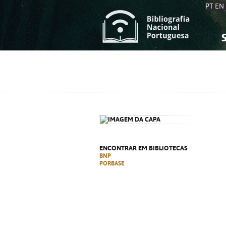
PT
EN
S
S
C
C
C
C
A
A
ENCONTRAR EM BIBLIOTECAS
BNP
PORBASE