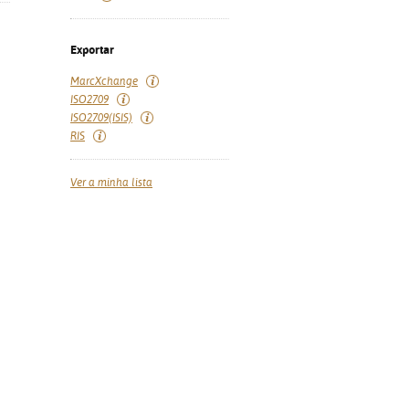
Exportar
MarcXchange
ISO2709
ISO2709(ISIS)
RIS
Ver a minha lista