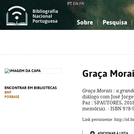
PT
EN
FR
Sobre
Pesquisa
Sobre a Bibliografia Nacional
Simples
Conhecimento, Informação...
Conhecimento, Informação...
Combinada
A
Ciências sociais...
Ciências sociais...
Arte, desporto...
Arte, desporto...
Graça Morai
ENCONTRAR EM BIBLIOTECAS
Graça Morais
: a grand
BNP
diálogo com José Jorge 
PORBASE
Paz : SPAUTORES, 2018. -
memória). - ISBN 978-
Link persistente: http://id
ADICIONAR À LISTA