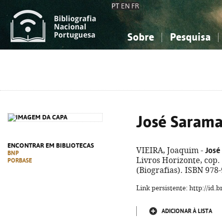
PT
EN
FR
Sobre
Pesquisa
Sobre a Bibliografia Nacional
Simples
Conhecimento, Informação...
Conhecimento, Informação...
Combinada
A
Ciências sociais...
Ciências sociais...
Arte, desporto...
Arte, desporto...
José Sarama
ENCONTRAR EM BIBLIOTECAS
José
VIEIRA, Joaquim -
BNP
Livros Horizonte, cop. 20
PORBASE
(Biografias). ISBN 978
Link persistente: http://id
ADICIONAR À LISTA