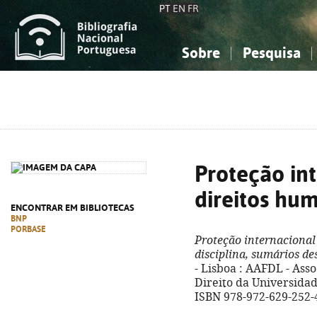
PT
EN
FR
Sobre
Pesquisa
Sobre a Bibliografia Nacional
Simples
Conhecimento, Informação...
Conhecimento, Informação...
Combinada
A
Ciências sociais...
Ciências sociais...
Arte, desporto...
Arte, desporto...
Proteção in
direitos hu
ENCONTRAR EM BIBLIOTECAS
BNP
PORBASE
Proteção internacional
disciplina, sumários d
- Lisboa : AAFDL - As
Direito da Universidade
ISBN 978-972-629-252-